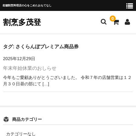
老舗割烹料理店の心をこめたおもてなし
0
割烹多茂登
ご挨拶
タグ:
さくらんぼプレミアム商品券
新着情報
2025年12月29日
年末年始休業のおしらせ
お部屋
今年もご愛顧ありがとうございました。 令和７年の店舗営業は１２
お品書き
月３０日昼の部にて […]
テイクアウト
ご法要プラン
アクセス・お問合せ
商品カテゴリー
カテゴリーなし