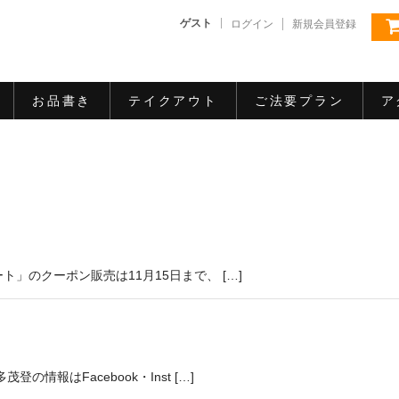
ゲスト
ログイン
新規会員登録
お品書き
テイクアウト
ご法要プラン
ア
」のクーポン販売は11月15日まで、 […]
情報はFacebook・Inst […]