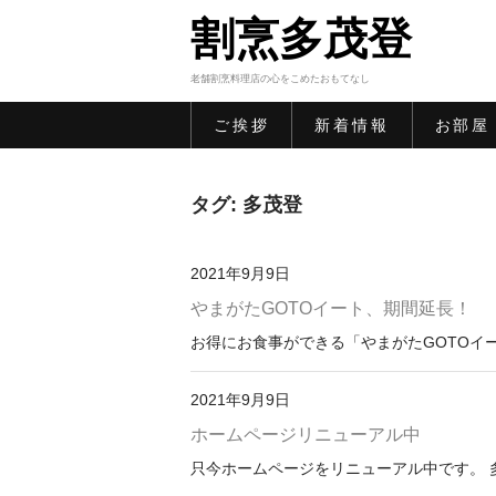
割烹多茂登
老舗割烹料理店の心をこめたおもてなし
ご挨拶
新着情報
お部屋
タグ:
多茂登
2021年9月9日
やまがたGOTOイート、期間延長！
お得にお食事ができる「やまがたGOTOイート
2021年9月9日
ホームページリニューアル中
只今ホームページをリニューアル中です。 多茂登の