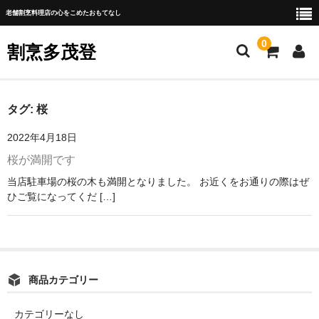
老舗割烹料理店の心をこめたおもてなし
0
割烹多茂登
ご挨拶
タグ:
桜
新着情報
2022年4月18日
桜が満開です
お部屋
当店駐車場の桜の木も満開となりました。 お近くをお通りの際はぜ
お品書き
ひご覧になってくだ […]
テイクアウト
ご法要プラン
アクセス・お問合せ
商品カテゴリー
カテゴリーなし