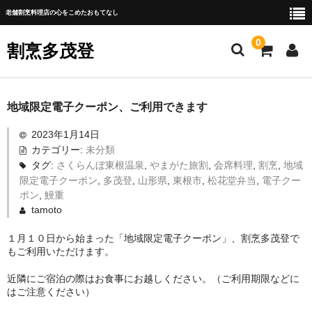
老舗割烹料理店の心をこめたおもてなし
0
割烹多茂登
ご挨拶
地域限定電子クーポン、ご利用できます
新着情報
2023年1月14日
カテゴリー:
未分類
お部屋
タグ:
さくらんぼ東根温泉
,
やまがた旅割
,
会席料理
,
割烹
,
地域
限定電子クーポン
,
多茂登
,
山形県
,
東根市
,
松花堂弁当
,
電子クー
お品書き
ポン
,
鰻重
tamoto
テイクアウト
１月１０日から始まった「地域限定電子クーポン」、割烹多茂登で
ご法要プラン
もご利用いただけます。
アクセス・お問合せ
近隣にご宿泊の際はお食事にお越しください。（ご利用期限などに
はご注意ください）